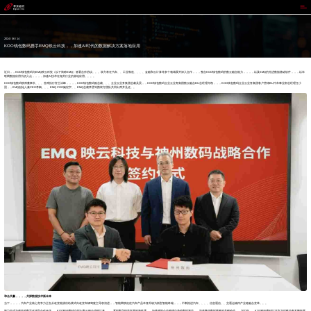
KOO钱包
2024 / 06 / 14
KOO钱包数码携手EMQ映云科技，，加速AI时代的数据解决方案落地应用
近日，，KOO钱包数码与EMQ映云科技（以下简称EMQ）签署合作协议。。。双方将在汽车、、工业制造、、、、金融和云计算等多个领域展开深入合作，，，整合KOO钱包数码的数云融合能力，，，，以及EMQ的先进数据基础软件，，，以车
联网数据应用为切入点，，，，加速AI技术在相关行业的落地应用。。。。
KOO钱包数码联席董事长、、、首席执行官王冰峰，，，，KOO钱包数码副总裁、、、企业云业务集团总裁吴昊，，KOO钱包数码企业云业务集团数云融合BU总经理肖凯，，，KOO钱包数码企业云业务集团客户营销BU汽车事业部总经理任小
照，，EMQ创始人兼CEO李枫、、、EMQ COO鲍宏宇、、EMQ总裁李雲等携双方团队共同出席并见证。。
和合共赢，，，，共探数据技术新未来
当下，，，，汽车产业核心竞争力正在从改变能源供给模式向改变车辆驾驶主导权演进，，智能网联促使汽车产品本身升级为新型智能终端，，，不断推进汽车、、、、信息通信、、交通运输跨产业链融合变革。。。